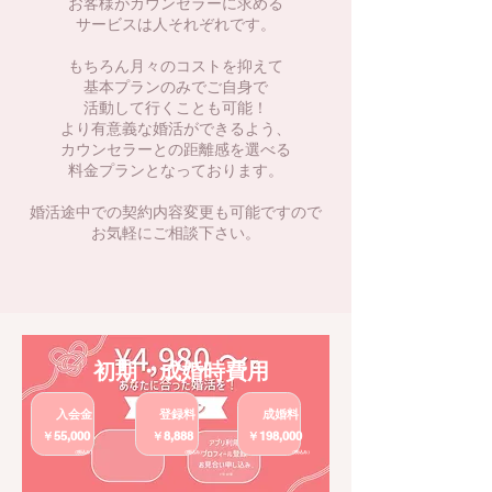
お客様がカウンセラーに求める
サービスは人それぞれです。
もちろん月々のコストを抑えて
基本プランのみでご自身で
活動して行くことも可能！
より有意義な婚活ができるよう、
カウンセラーとの距離感を選べる
料金プランとなっております。
婚活途中での契約内容変更も可能ですので
お気軽にご相談下さい。
初期・成婚時費用
入会金
登録料
成婚料
￥55,000
￥8,888
￥198,000
​（税込み）
​（税込み）
​（税込み）