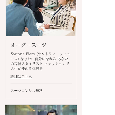
オーダースーツ
Sartoria Fiero (サルトリア フィエ
ーロ) なりたい自分になれる あなた
の専属スタイリスト ファッションで
人生が変わる体験を
詳細はこちら
ス
スーツコンサル無料
ー
ツ
コ
ン
サ
ル
無