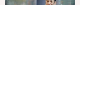
料
ファッションコーディネ
ート【メンズ】
メンズファッションスタイリスト 小
林裕彰（ヒロアキ）氏があなたの魅力
を 引き出します。
詳細はこちら
初
初回コーデ（買い物同行有）￥5,500
回
コ
ー
デ
（買
い